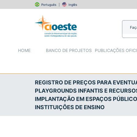
REGISTRO DE PREÇOS PARA EVENTUAL AQUISIÇÃ
Português
|
Inglês
E/OU EM INSTITUIÇÕES DE ENSINO
HOME
BANCO DE PROJETOS
PUBLICAÇÕES OFICI
REGISTRO DE PREÇOS PARA EVENTUA
PLAYGROUNDS INFANTIS E RECURSO
IMPLANTAÇÃO EM ESPAÇOS PÚBLICO
INSTITUIÇÕES DE ENSINO