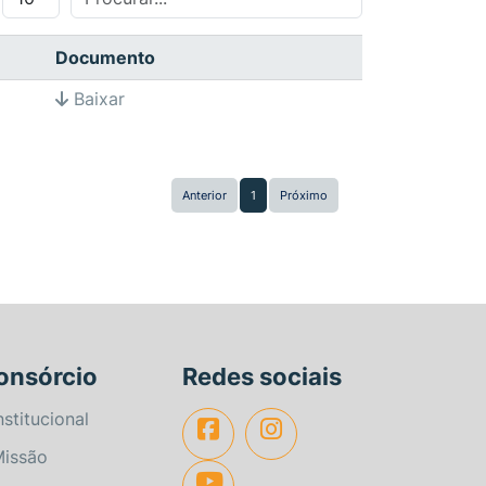
Documento
Baixar
Anterior
1
Próximo
onsórcio
Redes sociais
nstitucional
issão