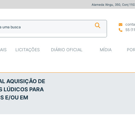
O DE PLAYGROUNDS INFANTIS E RECURSOS LÚDIC
Alameda Xingu, 350, Conj 1103/
conta
55 (1
AIS
LICITAÇÕES
DIÁRIO OFICIAL
MÍDIA
POR
L AQUISIÇÃO DE
S LÚDICOS PARA
S E/OU EM