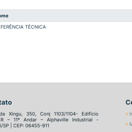
ome
EFERÊNCIA TÉCNICA
tato
C
da Xingu, 350, Conj 1103/1104- Edifício
I
R – 11º Andar – Alphaville Industrial -
M
i/SP | CEP: 06455-911